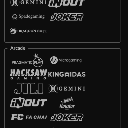
Arcade