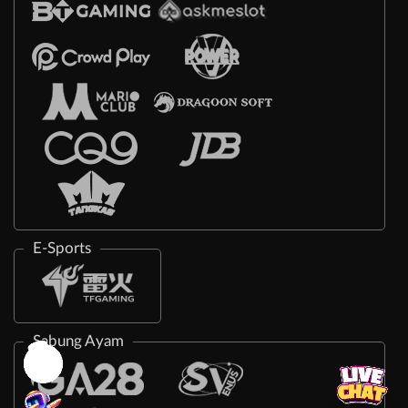
E-Sports
Sabung Ayam