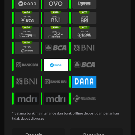
* Selama bank maintenance dan bank offline deposit dan penarikan
tidak dapat diproses