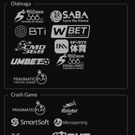
Olahraga
Crash Game