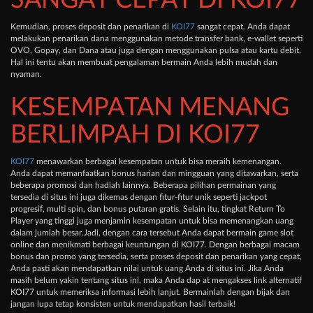
SANGAT CEPAT DI KOI77
Kemudian, proses deposit dan penarikan di
KOI77
sangat cepat. Anda dapat
melakukan penarikan dana menggunakan metode transfer bank, e-wallet seperti
OVO, Gopay, dan Dana atau juga dengan menggunakan pulsa atau kartu debit.
Hal ini tentu akan membuat pengalaman bermain Anda lebih mudah dan
nyaman.
KESEMPATAN MENANG
BERLIMPAH DI KOI77
KOI77
menawarkan berbagai kesempatan untuk bisa meraih kemenangan.
Anda dapat memanfaatkan bonus harian dan mingguan yang ditawarkan, serta
beberapa promosi dan hadiah lainnya. Beberapa pilihan permainan yang
tersedia di situs ini juga dikemas dengan fitur-fitur unik seperti jackpot
progresif, multi spin, dan bonus putaran gratis. Selain itu, tingkat Return To
Player yang tinggi juga menjamin kesempatan untuk bisa memenangkan uang
dalam jumlah besar.Jadi, dengan cara tersebut Anda dapat bermain game slot
online dan menikmati berbagai keuntungan di KOI77. Dengan berbagai macam
bonus dan promo yang tersedia, serta proses deposit dan penarikan yang cepat,
Anda pasti akan mendapatkan nilai untuk uang Anda di situs ini. Jika Anda
masih belum yakin tentang situs ini, maka Anda dap at mengakses link alternatif
KOI77 untuk memeriksa informasi lebih lanjut. Bermainlah dengan bijak dan
jangan lupa tetap konsisten untuk mendapatkan hasil terbaik!