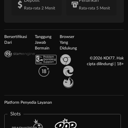
Deposit
Penarikan
Rata-rata 2 Menit
Rata-rata 5 Menit
Bersertifikasi
Tanggung
Browser
Dari
Jawab
Yang
Bermain
Didukung
©2026 KOI77. Hak
cipta dilindungi | 18+
Platform Penyedia Layanan
Slots