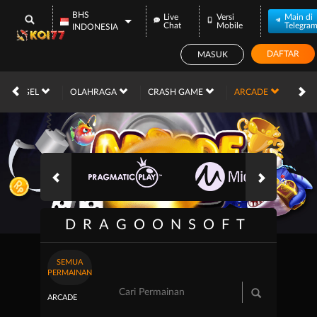
BHS
Live
Versi
Main di
Chat
Mobile
Telegra
INDONESIA
DAFTAR
MASUK
TOGEL
OLAHRAGA
CRASH GAME
ARCADE
E-S
DRAGOONSOFT
SEMUA
PERMAINAN
ARCADE