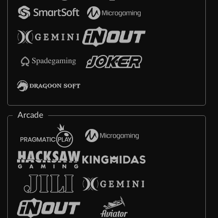
Arcade