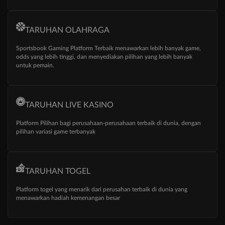
TARUHAN OLAHRAGA
Sportsbook Gaming Platform Terbaik menawarkan lebih banyak game,
odds yang lebih tinggi, dan menyediakan pilihan yang lebih banyak
untuk pemain.
TARUHAN LIVE KASINO
Platform Pilihan bagi perusahaan-perusahaan terbaik di dunia, dengan
pilihan variasi game terbanyak
TARUHAN TOGEL
Platform togel yang menarik dari perusahan terbaik di dunia yang
menawarkan hadiah kemenangan besar