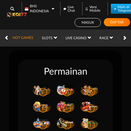
BHS
Live
Versi
Main di
Chat
Mobile
Telegra
INDONESIA
DAFTAR
MASUK
HOT GAMES
SLOTS
LIVE CASINO
RACE
TOG
Permainan
i
i
i
i
i
i
i
i
i