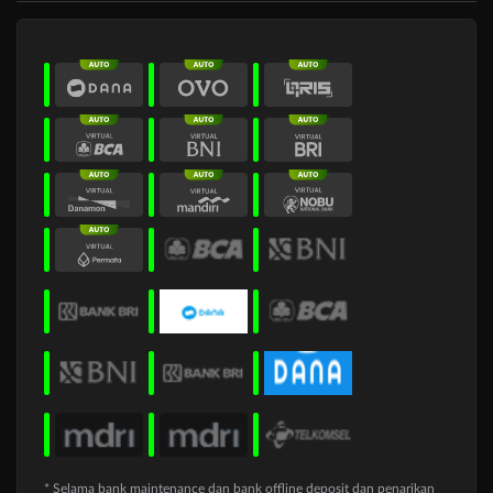
* Selama bank maintenance dan bank offline deposit dan penarikan