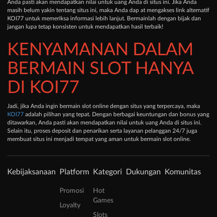
Anda pasti akan mendapatkan nilai untuk uang Anda di situs ini. Jika Anda
masih belum yakin tentang situs ini, maka Anda dap at mengakses link alternatif
KOI77 untuk memeriksa informasi lebih lanjut. Bermainlah dengan bijak dan
jangan lupa tetap konsisten untuk mendapatkan hasil terbaik!
KENYAMANAN DALAM
BERMAIN SLOT HANYA
DI KOI77
Jadi, jika Anda ingin bermain slot online dengan situs yang terpercaya, maka
KOI77
adalah pilihan yang tepat. Dengan berbagai keuntungan dan bonus yang
ditawarkan, Anda pasti akan mendapatkan nilai untuk uang Anda di situs ini.
Selain itu, proses deposit dan penarikan serta layanan pelanggan 24/7 juga
membuat situs ini menjadi tempat yang aman untuk bermain slot online.
Kebijaksanaan
Platform
Kategori
Dukungan
Komunitas
Promosi
Hot
Games
Loyalty
Slots