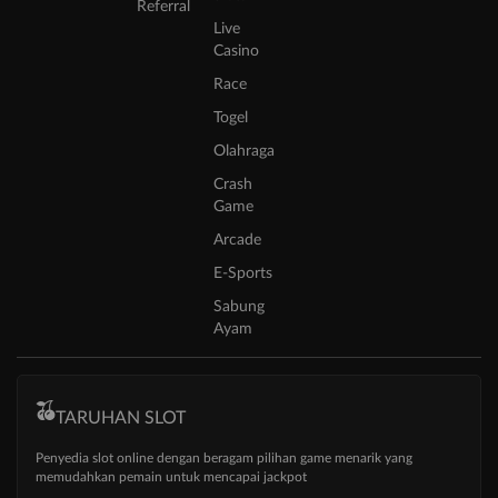
Referral
Live
Casino
Race
Togel
Olahraga
Crash
Game
Arcade
E-Sports
Sabung
Ayam
TARUHAN SLOT
Penyedia slot online dengan beragam pilihan game menarik yang
memudahkan pemain untuk mencapai jackpot