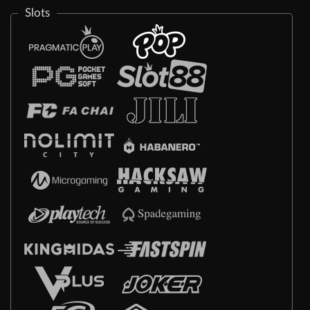
Slots