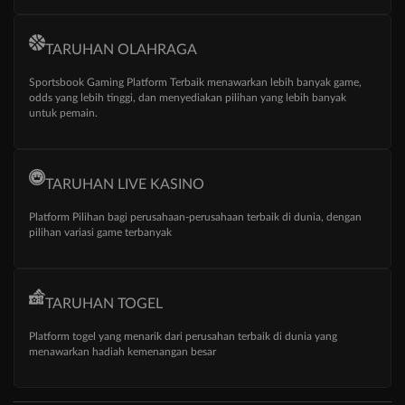
TARUHAN OLAHRAGA
Sportsbook Gaming Platform Terbaik menawarkan lebih banyak game,
odds yang lebih tinggi, dan menyediakan pilihan yang lebih banyak
untuk pemain.
TARUHAN LIVE KASINO
Platform Pilihan bagi perusahaan-perusahaan terbaik di dunia, dengan
pilihan variasi game terbanyak
TARUHAN TOGEL
Platform togel yang menarik dari perusahan terbaik di dunia yang
menawarkan hadiah kemenangan besar