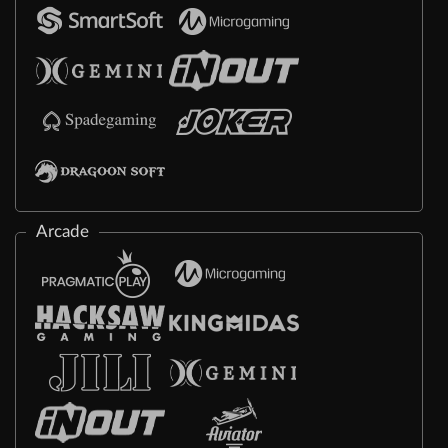
Arcade