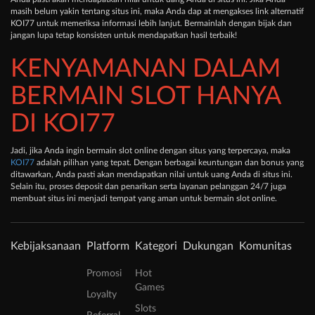
masih belum yakin tentang situs ini, maka Anda dap at mengakses link alternatif
KOI77 untuk memeriksa informasi lebih lanjut. Bermainlah dengan bijak dan
jangan lupa tetap konsisten untuk mendapatkan hasil terbaik!
KENYAMANAN DALAM
BERMAIN SLOT HANYA
DI KOI77
Jadi, jika Anda ingin bermain slot online dengan situs yang terpercaya, maka
KOI77
adalah pilihan yang tepat. Dengan berbagai keuntungan dan bonus yang
ditawarkan, Anda pasti akan mendapatkan nilai untuk uang Anda di situs ini.
Selain itu, proses deposit dan penarikan serta layanan pelanggan 24/7 juga
membuat situs ini menjadi tempat yang aman untuk bermain slot online.
Kebijaksanaan
Platform
Kategori
Dukungan
Komunitas
Promosi
Hot
Games
Loyalty
Slots