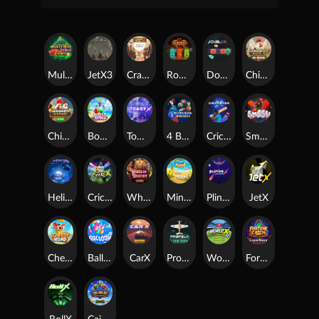
Multi Hot Wheel
JetX3
Crash Duel X
RodeoX
DoubleX
ChickenWays
Chicken Highway
Bottle Mania
TowerX
4 Bonuses Bonanza
CricketerX
Smash X
HelicopterX
CricketX
Wheel Of Destiny
MineIsland
PlinkoXClassic
JetX
Cheesy Road
Balloon
CarX
PropelX
World Champion X
Fortune Catch