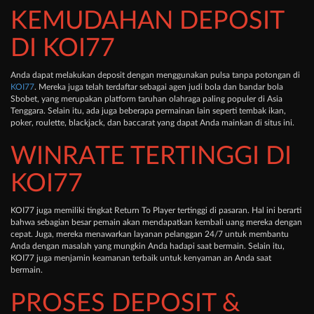
KEMUDAHAN DEPOSIT
DI KOI77
Anda dapat melakukan deposit dengan menggunakan pulsa tanpa potongan di
KOI77
. Mereka juga telah terdaftar sebagai agen judi bola dan bandar bola
Sbobet, yang merupakan platform taruhan olahraga paling populer di Asia
Tenggara. Selain itu, ada juga beberapa permainan lain seperti tembak ikan,
poker, roulette, blackjack, dan baccarat yang dapat Anda mainkan di situs ini.
WINRATE TERTINGGI DI
KOI77
KOI77 juga memiliki tingkat Return To Player tertinggi di pasaran. Hal ini berarti
bahwa sebagian besar pemain akan mendapatkan kembali uang mereka dengan
cepat. Juga, mereka menawarkan layanan pelanggan 24/7 untuk membantu
Anda dengan masalah yang mungkin Anda hadapi saat bermain. Selain itu,
KOI77 juga menjamin keamanan terbaik untuk kenyaman an Anda saat
bermain.
PROSES DEPOSIT &