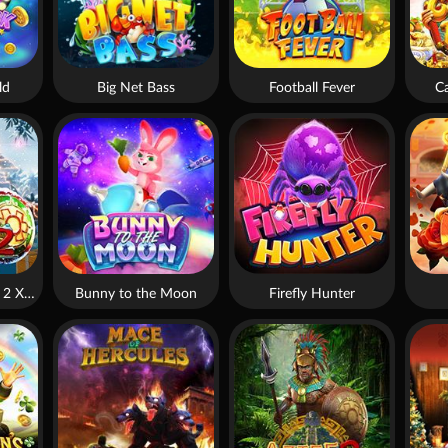
ld
Big Net Bass
Football Fever
C
Aztec: Bonus Hunt 2 Xmas
Bunny to the Moon
Firefly Hunter