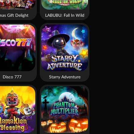
as Gift Delight
LABUBU: Fall In Wild
Disco 777
Starry Adventure