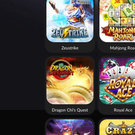
Zeustrike
Mahjong Roa
Dragon Chi’s Quest
Royal Ace