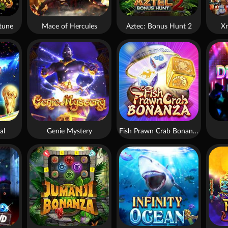
tune
Mace of Hercules
Aztec: Bonus Hunt 2
Xm
al
Genie Mystery
Fish Prawn Crab Bonanza