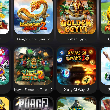
r
Dragon Chi's Quest 2
Golden Egypt
G
Maya: Elemental Totem 2
Xiang Qi Ways 2
Z