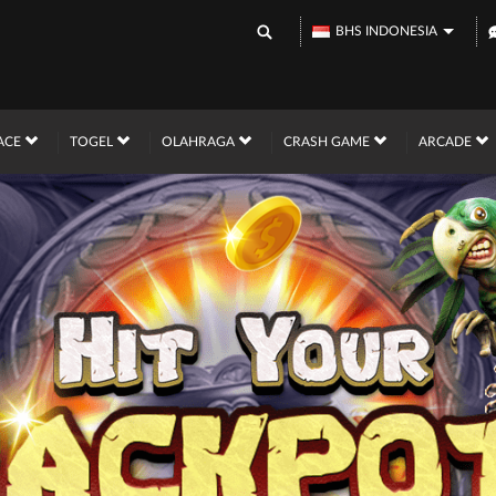
BHS INDONESIA
ACE
TOGEL
OLAHRAGA
CRASH GAME
ARCADE