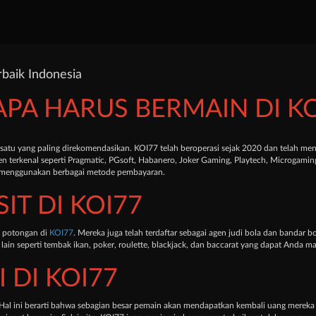
rbaik Indonesia
APA HARUS BERMAIN DI K
satu yang paling direkomendasikan. KOI77 telah beroperasi sejak 2020 dan telah menjad
dusen terkenal seperti Pragmatic, PGsoft, Habanero, Joker Gaming, Playtech, Microgami
 menggunakan berbagai metode pembayaran.
T DI KOI77
 potongan di
KOI77
. Mereka juga telah terdaftar sebagai agen judi bola dan bandar 
lain seperti tembak ikan, poker, roulette, blackjack, dan baccarat yang dapat Anda mai
 DI KOI77
an. Hal ini berarti bahwa sebagian besar pemain akan mendapatkan kembali uang mer