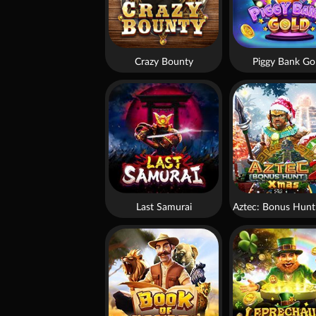
Crazy Bounty
Piggy Bank Go
Last Samurai