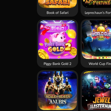
Book of Safari
Leprechaun’s For
Piggy Bank Gold 2
World Cup Fin