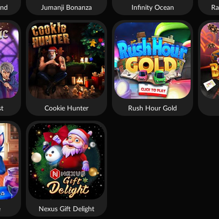
ind
Jumanji Bonanza
Infinity Ocean
Ra
st
Cookie Hunter
Rush Hour Gold
e
Nexus Gift Delight