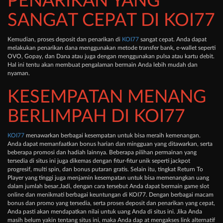
PENARIKAN YANG
SANGAT CEPAT DI KOI77
Kemudian, proses deposit dan penarikan di
KOI77
sangat cepat. Anda dapat
melakukan penarikan dana menggunakan metode transfer bank, e-wallet seperti
OVO, Gopay, dan Dana atau juga dengan menggunakan pulsa atau kartu debit.
Hal ini tentu akan membuat pengalaman bermain Anda lebih mudah dan
nyaman.
KESEMPATAN MENANG
BERLIMPAH DI KOI77
KOI77
menawarkan berbagai kesempatan untuk bisa meraih kemenangan.
Anda dapat memanfaatkan bonus harian dan mingguan yang ditawarkan, serta
beberapa promosi dan hadiah lainnya. Beberapa pilihan permainan yang
tersedia di situs ini juga dikemas dengan fitur-fitur unik seperti jackpot
progresif, multi spin, dan bonus putaran gratis. Selain itu, tingkat Return To
Player yang tinggi juga menjamin kesempatan untuk bisa memenangkan uang
dalam jumlah besar.Jadi, dengan cara tersebut Anda dapat bermain game slot
online dan menikmati berbagai keuntungan di KOI77. Dengan berbagai macam
bonus dan promo yang tersedia, serta proses deposit dan penarikan yang cepat,
Anda pasti akan mendapatkan nilai untuk uang Anda di situs ini. Jika Anda
masih belum yakin tentang situs ini, maka Anda dap at mengakses link alternatif