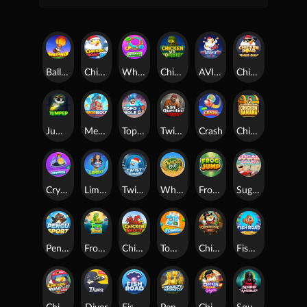
BalloniX
Chicken Road Ice
Wheel
Chicken vs Zombies
AVIA FLY 2
Chicken Road Bonus
Jumper
MegaBlock
Topo Mole
Twist San Quentin
Crash
Chicken Banana
Cryptos
Limbo
Twist X-mas
Wheel Out
Frog Jump
SugarDaddy
Pengu Sport
Frog Road
Chicken Shoot
Tower
Chicken Road Gold
Fish Road