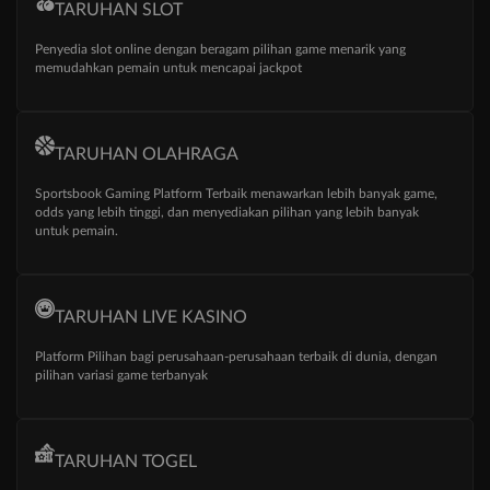
TARUHAN SLOT
Penyedia slot online dengan beragam pilihan game menarik yang
memudahkan pemain untuk mencapai jackpot
TARUHAN OLAHRAGA
Sportsbook Gaming Platform Terbaik menawarkan lebih banyak game,
odds yang lebih tinggi, dan menyediakan pilihan yang lebih banyak
untuk pemain.
TARUHAN LIVE KASINO
Platform Pilihan bagi perusahaan-perusahaan terbaik di dunia, dengan
pilihan variasi game terbanyak
TARUHAN TOGEL