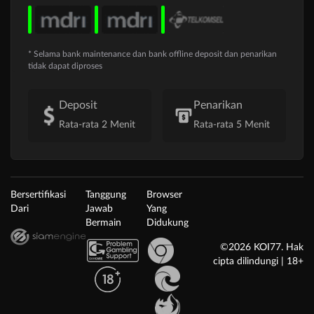
* Selama bank maintenance dan bank offline deposit dan penarikan
tidak dapat diproses
Deposit
Penarikan
Rata-rata 2 Menit
Rata-rata 5 Menit
Bersertifikasi
Tanggung
Browser
Dari
Jawab
Yang
Bermain
Didukung
©2026 KOI77. Hak
cipta dilindungi | 18+