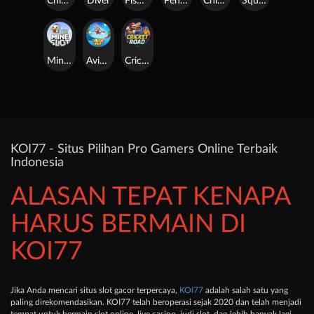
Chicken Road Race
Diver
Fish Boom
Penalty Nations Cup
Chicken Road Vegas
Squid Gamebler
Mine Slot
AviaFly
Cricket Road
KOI77 - Situs Pilihan Pro Gamers Online Terbaik
Indonesia
ALASAN TEPAT KENAPA
HARUS BERMAIN DI
KOI77
Jika Anda mencari situs slot gacor terpercaya,
KOI77
adalah salah satu yang
paling direkomendasikan. KOI77 telah beroperasi sejak 2020 dan telah menjadi
tempat untuk bermain slot online, live casino, judi slot, dan lebih banyak lagi.