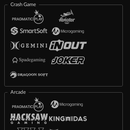
Crash Game
Arcade