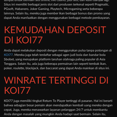
Situs ini memiliki berbagai jenis slot dari produsen terkenal seperti Pragmatic,
PGsoft, Habanero, Joker Gaming, Playtech, Microgaming serta beberapa
lainnya. Selain itu, mereka juga member ikan berbagai bonus dan promo yang
dapat Anda manfaatkan dengan menggunakan berbagai metode pembayaran.
KEMUDAHAN DEPOSIT
DI KOI77
Anda dapat melakukan deposit dengan menggunakan pulsa tanpa potongan di
KOI77
. Mereka juga telah terdaftar sebagai agen judi bola dan bandar bola
Sbobet, yang merupakan platform taruhan olahraga paling populer di Asia
Tenggara. Selain itu, ada juga beberapa permainan lain seperti tembak ikan,
poker, roulette, blackjack, dan baccarat yang dapat Anda mainkan di situs ini.
WINRATE TERTINGGI DI
KOI77
KOI77 juga memiliki tingkat Return To Player tertinggi di pasaran. Hal ini berarti
bahwa sebagian besar pemain akan mendapatkan kembali uang mereka dengan
cepat. Juga, mereka menawarkan layanan pelanggan 24/7 untuk membantu
Anda dengan masalah yang mungkin Anda hadapi saat bermain. Selain itu,