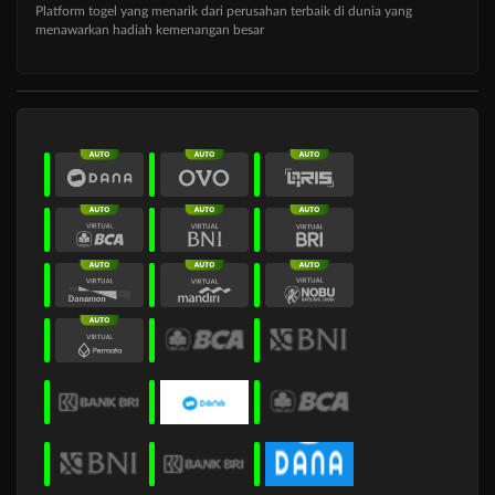
Platform togel yang menarik dari perusahan terbaik di dunia yang
menawarkan hadiah kemenangan besar