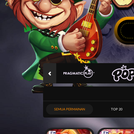
SEMUA PERMAINAN
TOP 20