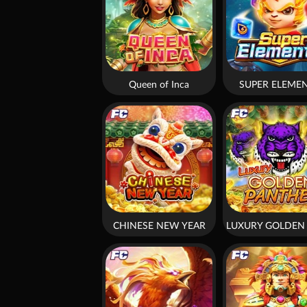
Queen of Inca
SUPER ELEME
CHINESE NEW YEAR