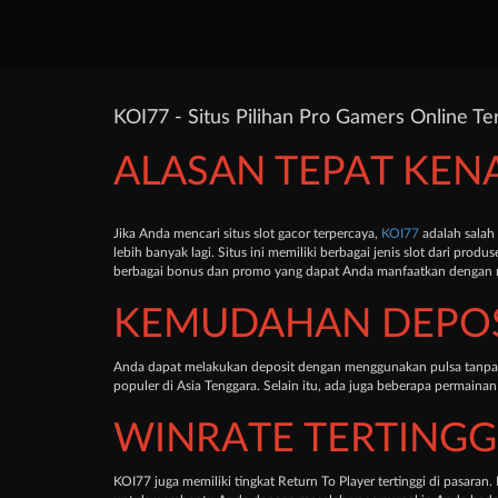
KOI77 - Situs Pilihan Pro Gamers Online Te
ALASAN TEPAT KEN
Jika Anda mencari situs slot gacor terpercaya,
KOI77
adalah salah 
lebih banyak lagi. Situs ini memiliki berbagai jenis slot dari pro
berbagai bonus dan promo yang dapat Anda manfaatkan dengan
KEMUDAHAN DEPOSI
Anda dapat melakukan deposit dengan menggunakan pulsa tanpa
populer di Asia Tenggara. Selain itu, ada juga beberapa permainan 
WINRATE TERTINGGI
KOI77 juga memiliki tingkat Return To Player tertinggi di pasar