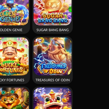
OLDEN GENIE
SUGAR BANG BANG
CKY FORTUNES
TREASURES OF ODIN