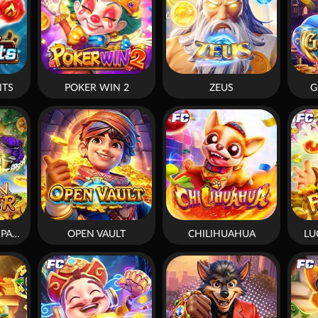
NTS
POKER WIN 2
ZEUS
G
LUXURY GOLDEN PANTHER
OPEN VAULT
CHILIHUAHUA
LU