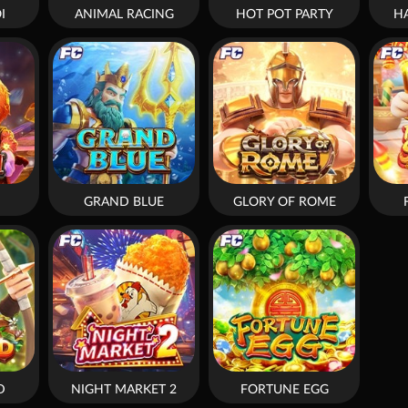
I
ANIMAL RACING
HOT POT PARTY
H
H
GRAND BLUE
GLORY OF ROME
D
NIGHT MARKET 2
FORTUNE EGG