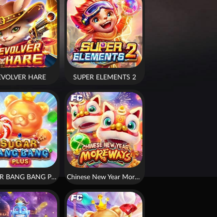
EVOLVER HARE
SUPER ELEMENTS 2
SUGAR BANG BANG PLUS
Chinese New Year Moreways