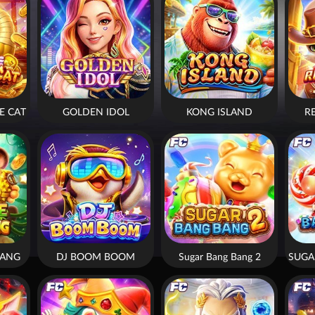
E CAT
GOLDEN IDOL
KONG ISLAND
R
BANG
DJ BOOM BOOM
Sugar Bang Bang 2