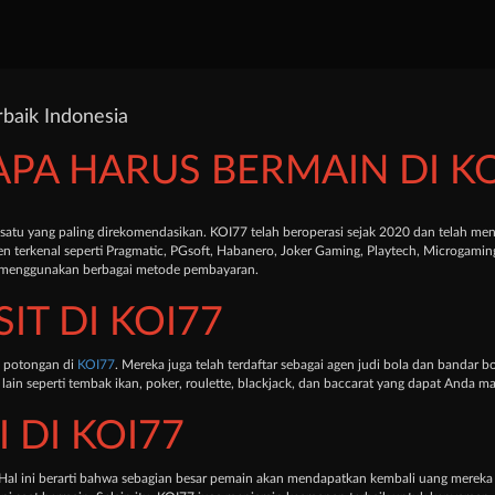
rbaik Indonesia
APA HARUS BERMAIN DI K
satu yang paling direkomendasikan. KOI77 telah beroperasi sejak 2020 dan telah menjad
dusen terkenal seperti Pragmatic, PGsoft, Habanero, Joker Gaming, Playtech, Microgami
 menggunakan berbagai metode pembayaran.
T DI KOI77
 potongan di
KOI77
. Mereka juga telah terdaftar sebagai agen judi bola dan bandar 
lain seperti tembak ikan, poker, roulette, blackjack, dan baccarat yang dapat Anda mai
 DI KOI77
an. Hal ini berarti bahwa sebagian besar pemain akan mendapatkan kembali uang mer