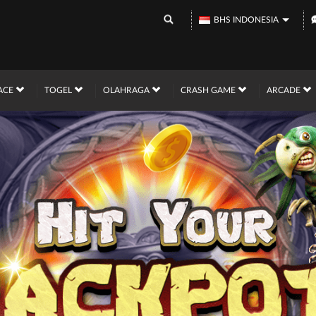
BHS INDONESIA
ACE
TOGEL
OLAHRAGA
CRASH GAME
ARCADE